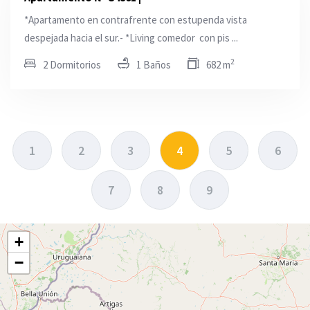
*Apartamento en contrafrente con estupenda vista
despejada hacia el sur.- *Living comedor con pis ...
2
2 Dormitorios
1 Baños
682 m
1
2
3
4
5
6
7
8
9
+
−