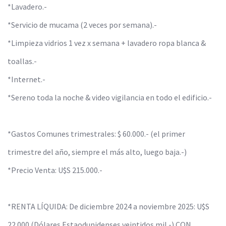
*Lavadero.-
*Servicio de mucama (2 veces por semana).-
*Limpieza vidrios 1 vez x semana + lavadero ropa blanca &
toallas.-
*Internet.-
*Sereno toda la noche & video vigilancia en todo el edificio.-
*Gastos Comunes trimestrales: $ 60.000.- (el primer
trimestre del año, siempre el más alto, luego baja.-)
*Precio Venta: U$S 215.000.-
*RENTA LÍQUIDA: De diciembre 2024 a noviembre 2025: U$S
22.000 (Dólares Estaodunidenses veintidos mil.-) CON