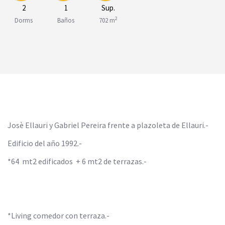
2
1
Sup.
2
Dorms
Baños
702 m
Josè Ellauri y Gabriel Pereira frente a plazoleta de Ellauri.-
Edificio del año 1992.-
*64 mt2 edificados + 6 mt2 de terrazas.-
*Living comedor con terraza.-