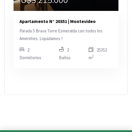
U$S 215.000
Apartamento N° 20351 | Montevideo
Parada 5 Brava Torre Esmeralda con todos los
Amenities. Liquidamos !
2
2
25352
2
Dormitorios
Baños
m