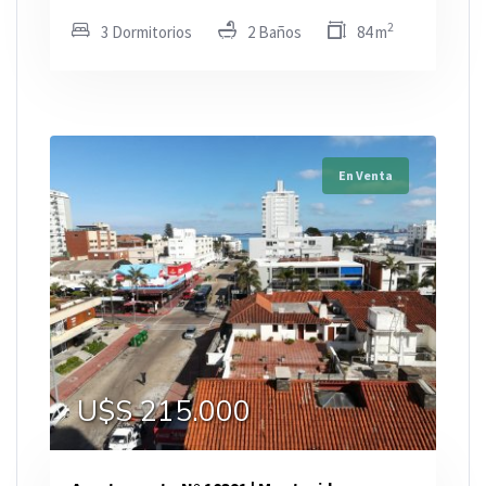
2
3 Dormitorios
2 Baños
84 m
En Venta
U$S 215.000