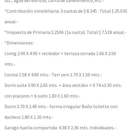
luz , agua del edificio, tarifa de saneamiento, etc.-
*Contribución inmobiliaria: 3 cuotas de $ 8.345 : Total $ 25.035
anual.-
*Impuesto de Primaria $ 2506 (1a cuota). Total $ 7.518 anual.-
*Dimensiones:
Living 2.90 X 4.90 + recibidor + terraza cerrada 1.66 X 2.50
mts.-
Cocina 1.58 X 4.80 mts.- Terr serv 1.70 X 1.50 mts.-
Dorm suite 3.90 X 2.65 mts. + área vestidor + 0 74 x3.30 mts.
con placares + b suite 1.80 X 1.60 mts.-
Dorm 2.70 X 2.40 mts.- forma irregular Baño toilette con
duchero 1.80 X 1.30 mts.-
Garage huella compartida: 4.38 X 2.36 mts. Individuales.-