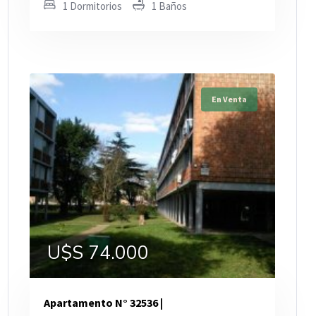
1 Dormitorios
1 Baños
En Venta
U$S 74.000
Apartamento N° 32536 |