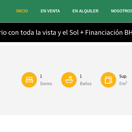
INICIO
EN VENTA
EN ALQUILER
NOSOTRO
o con toda la vista y el Sol + Financiación B
1
1
Sup.
2
Dorms
Baños
0 m