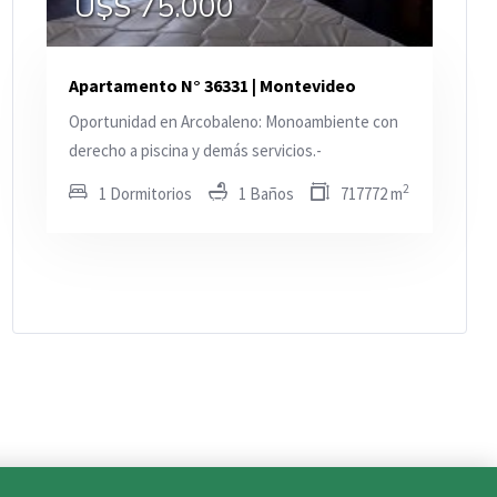
U$S 75.000
Apartamento N° 36331 | Montevideo
Oportunidad en Arcobaleno: Monoambiente con
derecho a piscina y demás servicios.-
2
1 Dormitorios
1 Baños
717772 m